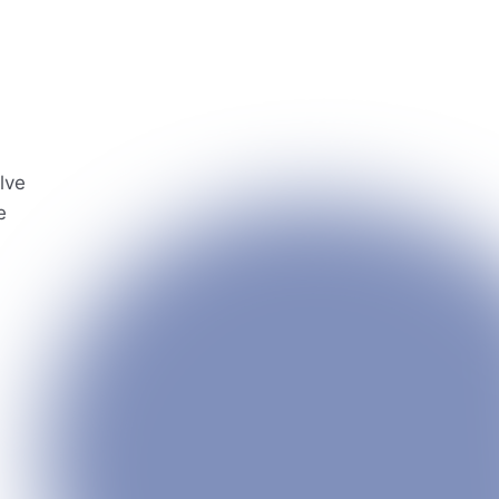
lve
e