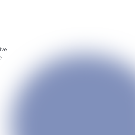
lve
e