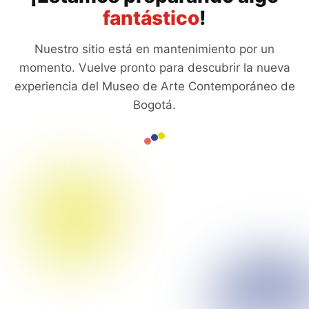
fantástico
!
Nuestro sitio está en mantenimiento por un
momento. Vuelve pronto para descubrir la nueva
experiencia del Museo de Arte Contemporáneo de
Bogotá.