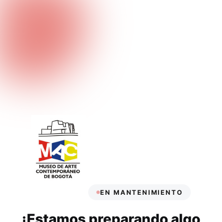
EN MANTENIMIENTO
¡Estamos preparando algo