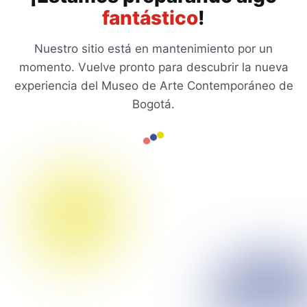
fantástico
!
Nuestro sitio está en mantenimiento por un
momento. Vuelve pronto para descubrir la nueva
experiencia del Museo de Arte Contemporáneo de
Bogotá.